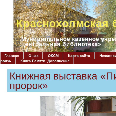
Краснохолмская 
Муниципальное казенное учре
центральная библиотека»
Главная
О нас
ОКСМ
Карта сайта
Независи
связь
Книга Памяти. Дополнение
Книжная выставка «Пи
пророк»