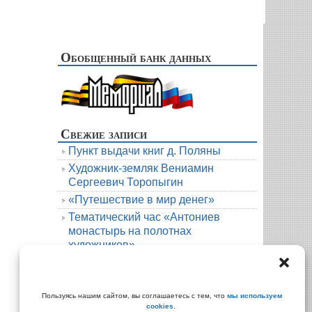
Обобщенный банк данных
Свежие записи
Пункт выдачи книг д. Поляны
Художник-земляк Вениамин
Сергеевич Торопыгин
«Путешествие в мир денег»
Тематический час «Антониев
монастырь на полотнах
художников»
Новая книга. Елена Михалёва. Тени
княжеской усадьбы
Архивы
Пользуясь нашим сайтом, вы соглашаетесь с тем, что
мы используем
cookies
.
Архивы