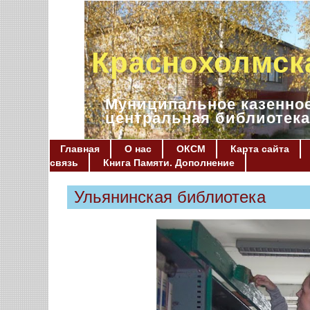
Краснохолмск
Муниципальное казенное
центральная библиотека
Главная
О нас
ОКСМ
Карта сайта
связь
Книга Памяти. Дополнение
Ульянинская библиотека