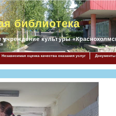
ая библиотека
 учреждение культуры «Краснохолмс
»
Независимая оценка качества оказания услуг
Документы