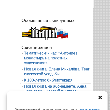
Обобщенный банк данных
Свежие записи
Тематический час «Антониев
монастырь на полотнах
художников»
Новая книга. Елена Михалёва. Тени
княжеской усадьбы
К 100-летию библиотекаря
Новая книга на абонементе. Анна
Данилова «Первый выстрел»
Людмила Мартова. Круиз на краю
бездны
Архивы
Пользуясь нашим сайтом, вы соглашаетесь с тем, что
мы используем