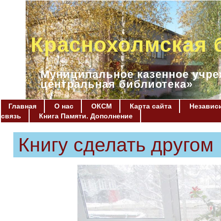
Краснохолмская 
Муниципальное казенное учре
центральная библиотека»
Главная
О нас
ОКСМ
Карта сайта
Независи
связь
Книга Памяти. Дополнение
Книгу сделать другом