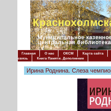
Краснохолмск
Муниципальное казенное
центральная библиотека
Главная
О нас
ОКСМ
Карта сайта
связь
Книга Памяти. Дополнение
Ирина Роднина. Слеза чемпио