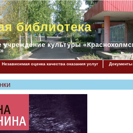
ая библиотека
 учреждение культуры «Краснохолмс
»
Независимая оценка качества оказания услуг
Документы
нки