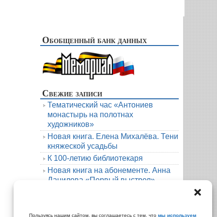
Обобщенный банк данных
Свежие записи
Тематический час «Антониев
монастырь на полотнах
художников»
Новая книга. Елена Михалёва. Тени
княжеской усадьбы
К 100-летию библиотекаря
Новая книга на абонементе. Анна
Данилова «Первый выстрел»
Людмила Мартова. Круиз на краю
бездны
Архивы
Пользуясь нашим сайтом, вы соглашаетесь с тем, что
мы используем