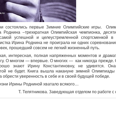
ни состоялись первые Зимние Олимпийские игры. Олим
а Роднина –трехкратная Олимпийская чемпионка, десяти
 самой успешной и целеустремленной спортсменкой в 
ристка Ирина Роднина не проиграла ни одних соревновани
век, прошедший совсем не легкий жизненный путь.
ая, интересная, полная напряженных моментов и драмат
гу. О многом — впервые. О многих — как никогда прежде. 
орошо знают Ирину Константиновну, не удивятся. Она
угой не будет. Книга вышла накануне зимней Олимпиады
а обрести уверенность в себе и в своей будущей победе.
жизни Ирины Родниной хватало всякого…
Т. Телятникова. Заведующая отделом по работе с 