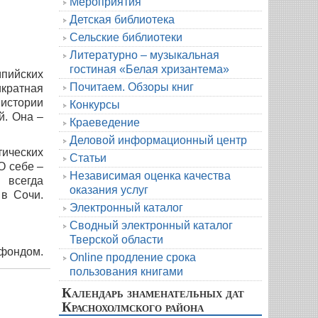
Мероприятия
Детская библиотека
Сельские библиотеки
Литературно – музыкальная
гостиная «Белая хризантема»
пийских
Почитаем. Обзоры книг
кратная
истории
Конкурсы
й. Она –
Краеведение
Деловой информационный центр
ических
Статьи
О себе –
Независимая оценка качества
 всегда
оказания услуг
 в Сочи.
Электронный каталог
Сводный электронный каталог
Тверской области
фондом.
Online продление срока
пользования книгами
Календарь знаменательных дат
Краснохолмского района