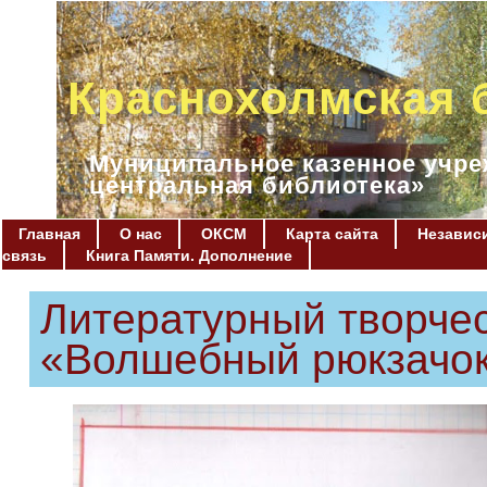
Краснохолмская 
Муниципальное казенное учре
центральная библиотека»
Главная
О нас
ОКСМ
Карта сайта
Независи
связь
Книга Памяти. Дополнение
Литературный творчес
«Волшебный рюкзачо