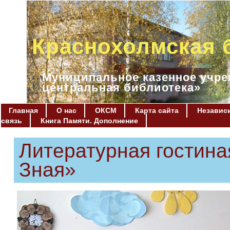
Краснохолмская 
Муниципальное казенное учре
центральная библиотека»
Главная
О нас
ОКСМ
Карта сайта
Независи
связь
Книга Памяти. Дополнение
Литературная гостин
Зная»