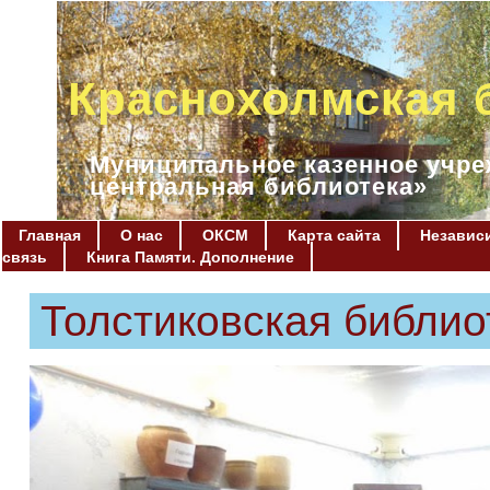
Краснохолмская 
Муниципальное казенное учре
центральная библиотека»
Главная
О нас
ОКСМ
Карта сайта
Независи
связь
Книга Памяти. Дополнение
Толстиковская библио