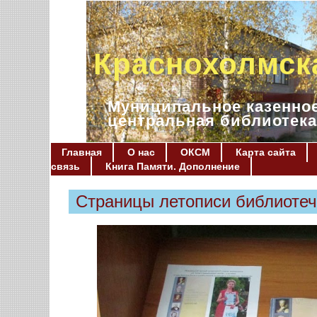
Краснохолмск
Муниципальное казенное
центральная библиотека
Главная
О нас
ОКСМ
Карта сайта
связь
Книга Памяти. Дополнение
Страницы летописи библиотеч