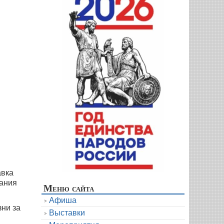
авка
вания
Меню сайта
Афиша
зни за
Выставки