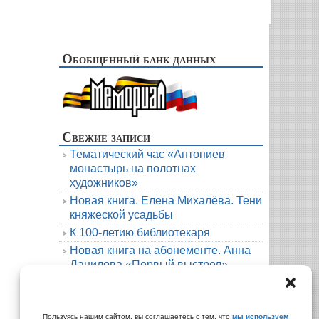
Обобщенный банк данных
Свежие записи
Тематический час «Антониев
монастырь на полотнах
художников»
Новая книга. Елена Михалёва. Тени
княжеской усадьбы
К 100-летию библиотекаря
Новая книга на абонементе. Анна
Данилова «Первый выстрел»
Людмила Мартова. Круиз на краю
бездны
Архивы
Пользуясь нашим сайтом, вы соглашаетесь с тем, что
мы используем