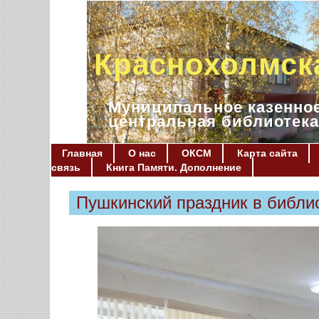
Краснохолмск
Муниципальное казенное
центральная библиотека
Главная
О нас
ОКСМ
Карта сайта
связь
Книга Памяти. Дополнение
Пушкинский праздник в библи