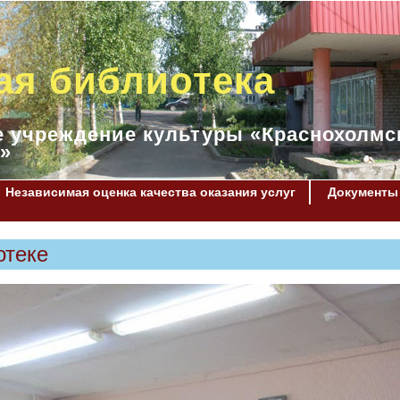
ая библиотека
 учреждение культуры «Краснохолмс
»
Независимая оценка качества оказания услуг
Документы
отеке