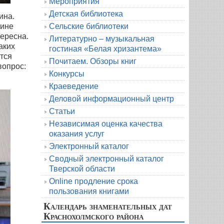
Мероприятия
Детская библиотека
ина.
Сельские библиотеки
рине
тересна.
Литературно – музыкальная
аких
гостиная «Белая хризантема»
тся
Почитаем. Обзоры книг
вопрос:
Конкурсы
Краеведение
Деловой информационный центр
Статьи
Независимая оценка качества
оказания услуг
Электронный каталог
Сводный электронный каталог
Тверской области
Online продление срока
пользования книгами
Календарь знаменательных дат
Краснохолмского района