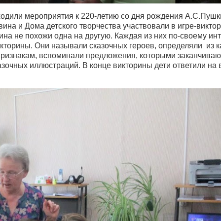
ходили мероприятия к 220-летию со дня рождения А.С.Пушк
вина и Дома детского творчества участвовали в игре-викто
кина не похожи одна на другую. Каждая из них по-своему ин
кторины. Они называли сказочных героев, определяли из к
о признакам, вспоминали предложения, которыми заканчиваю
азочных иллюстраций. В конце викторины дети ответили на 