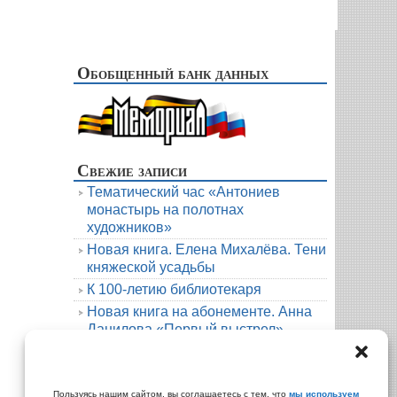
Обобщенный банк данных
Свежие записи
Тематический час «Антониев
монастырь на полотнах
художников»
Новая книга. Елена Михалёва. Тени
княжеской усадьбы
К 100-летию библиотекаря
Новая книга на абонементе. Анна
Данилова «Первый выстрел»
Людмила Мартова. Круиз на краю
бездны
Архивы
Пользуясь нашим сайтом, вы соглашаетесь с тем, что
мы используем