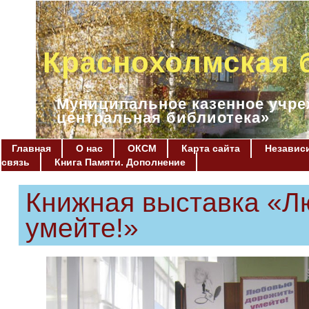
Краснохолмская 
Муниципальное казенное учре
центральная библиотека»
Главная
О нас
ОКСМ
Карта сайта
Независи
связь
Книга Памяти. Дополнение
Книжная выставка «Л
умейте!»