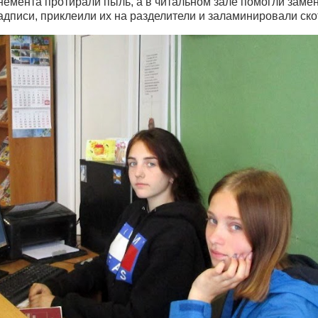
немента протирали пыль, а в читальном зале помогли заме
дписи, приклеили их на разделители и заламинировали ско