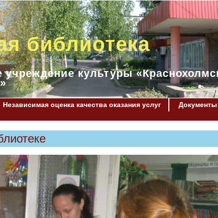
ая библиотека
 учреждение культуры «Краснохолмс
»
Независимая оценка качества оказания услуг
Документы
блиотеке