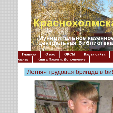
Краснохолмск
Муниципальное казенное
центральная библиотека
Главная
О нас
ОКСМ
Карта сайта
связь
Книга Памяти. Дополнение
Летняя трудовая бригада в би