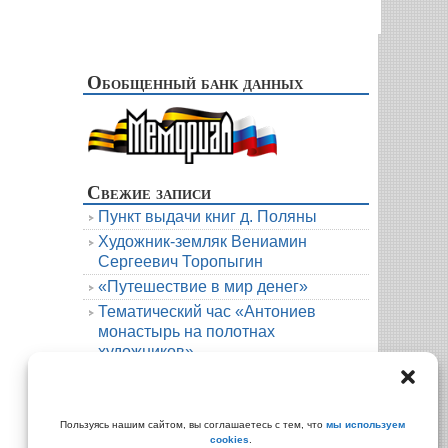
Обобщенный банк данных
Свежие записи
Пункт выдачи книг д. Поляны
Художник-земляк Вениамин
Сергеевич Торопыгин
«Путешествие в мир денег»
Тематический час «Антониев
монастырь на полотнах
художников»
Новая книга. Елена Михалёва. Тени
княжеской усадьбы
Архивы
Пользуясь нашим сайтом, вы соглашаетесь с тем, что
мы используем
cookies
.
Архивы