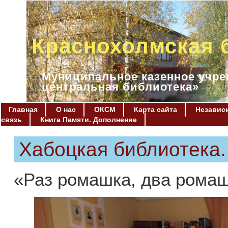
Краснохолмская 
Муниципальное казенное учре
центральная библиотека»
Главная
О нас
ОКСМ
Карта сайта
Независи
связь
Книга Памяти. Дополнение
Хабоцкая библиотека
«Раз ромашка, два рома