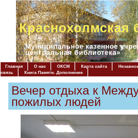
Краснохолмская 
Муниципальное казенное учре
центральная библиотека»
Главная
О нас
ОКСМ
Карта сайта
Независи
связь
Книга Памяти. Дополнение
Вечер отдыха к Межд
пожилых людей