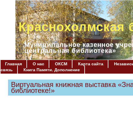
Краснохолмская 
Муниципальное казенное учре
центральная библиотека»
Главная
О нас
ОКСМ
Карта сайта
Независи
связь
Книга Памяти. Дополнение
Виртуальная книжная выставка «Зн
библиотеке!»