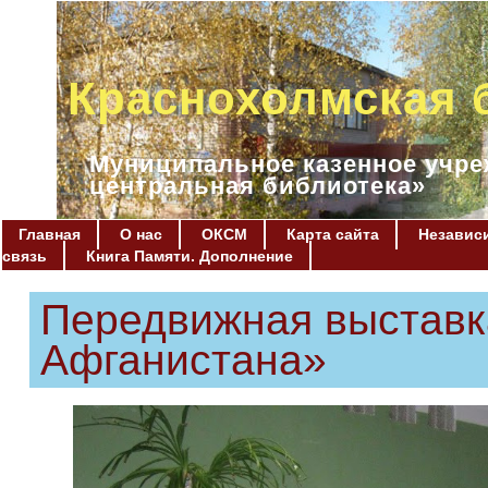
Краснохолмская 
Муниципальное казенное учре
центральная библиотека»
Главная
О нас
ОКСМ
Карта сайта
Независи
связь
Книга Памяти. Дополнение
Передвижная выставк
Афганистана»