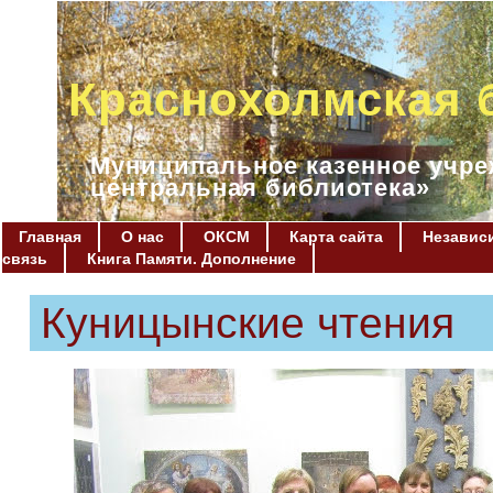
Краснохолмская 
Муниципальное казенное учре
центральная библиотека»
Главная
О нас
ОКСМ
Карта сайта
Независи
связь
Книга Памяти. Дополнение
Куницынские чтения