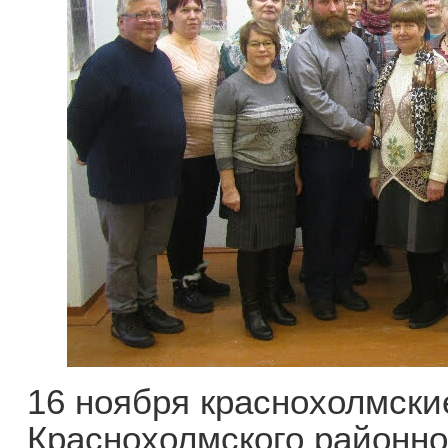
16 ноября краснохолмски
Краснохолмского районно