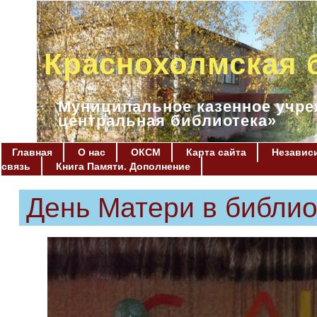
Краснохолмская 
Муниципальное казенное учре
центральная библиотека»
Главная
О нас
ОКСМ
Карта сайта
Независи
связь
Книга Памяти. Дополнение
День Матери в библио