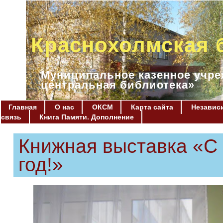
Краснохолмская 
Муниципальное казенное учре
центральная библиотека»
Главная
О нас
ОКСМ
Карта сайта
Независи
связь
Книга Памяти. Дополнение
Книжная выставка «С 
год!»