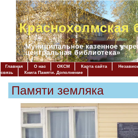
Краснохолмская 
Муниципальное казенное учре
центральная библиотека»
Главная
О нас
ОКСМ
Карта сайта
Независи
связь
Книга Памяти. Дополнение
Памяти земляка