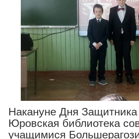
Накануне Дня Защитника
Юровская библиотека сов
учащимися Большерагози