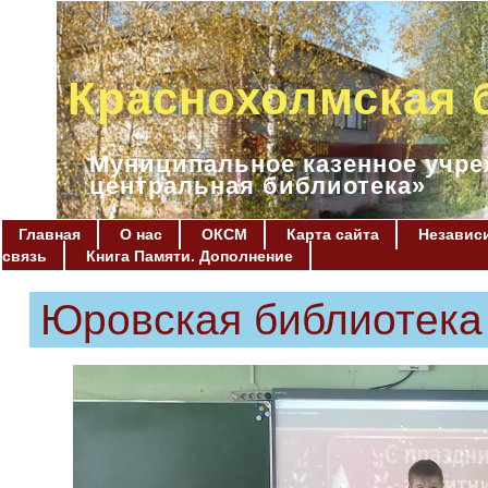
Краснохолмская 
Муниципальное казенное учре
центральная библиотека»
Главная
О нас
ОКСМ
Карта сайта
Независи
связь
Книга Памяти. Дополнение
Юровская библиотека