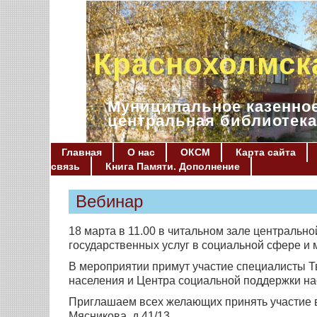
Краснохолмск
Муниципальное казенное
центральная библиотека
Главная
О нас
ОКСМ
Карта сайта
связь
Книга Памяти. Дополнение
Вебинар
18 марта в 11.00 в читальном зале центрально
государственных услуг в социальной сфере и
В мероприятии примут участие специалисты Т
населения и Центра социальной поддержки на
Приглашаем всех желающих принять участие в 
Мясникова, д.41/13