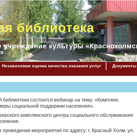
ая библиотека
 учреждение культуры «Краснохолмс
»
Независимая оценка качества оказания услуг
Документы
й библиотеки состоится вебинар на тему: «Комплекс
 меры социальной поддержки населения».
верского комплексного центра социального обслуживания
селения.
проведении мероприятия по адресу: г. Красный Холм, ул.