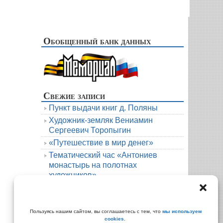
Обобщенный банк данных
Свежие записи
Пункт выдачи книг д. Поляны
Художник-земляк Вениамин
Сергеевич Торопыгин
«Путешествие в мир денег»
Тематический час «Антониев
монастырь на полотнах
художников»
Новая книга. Елена Михалёва. Тени
княжеской усадьбы
Архивы
Пользуясь нашим сайтом, вы соглашаетесь с тем, что
мы используем
cookies
.
Архивы