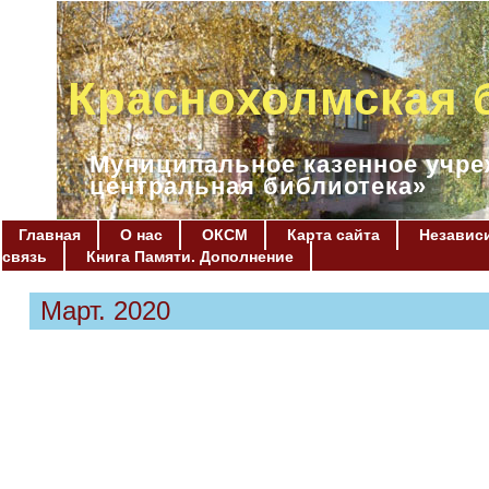
Краснохолмская 
Муниципальное казенное учре
центральная библиотека»
Главная
О нас
ОКСМ
Карта сайта
Независи
связь
Книга Памяти. Дополнение
Март. 2020