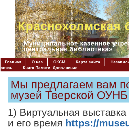
Краснохолмская 
Муниципальное казенное учре
центральная библиотека»
Главная
О нас
ОКСМ
Карта сайта
Независи
связь
Книга Памяти. Дополнение
Мы предлагаем вам п
музей Тверской ОУНБ 
1) Виртуальная выставка
и его время
https://museu