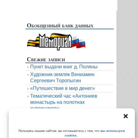
Обобщенный банк данных
Свежие записи
Пункт выдачи книг д. Поляны
Художник-земляк Вениамин
Сергеевич Торопыгин
«Путешествие в мир денег»
Тематический час «Антониев
монастырь на полотнах
художников»
Новая книга. Елена Михалёва. Тени
княжеской усадьбы
Архивы
Пользуясь нашим сайтом, вы соглашаетесь с тем, что
мы используем
cookies
.
Архивы