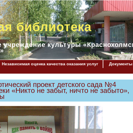
ая библиотека
 учреждение культуры «Краснохолмс
»
Независимая оценка качества оказания услуг
Документы
тический проект детского сада №4
еки «Никто не забыт, ничто не забыто»,
ды