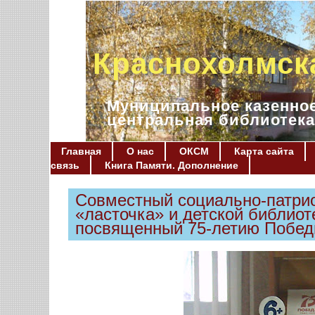
Краснохолмск
Муниципальное казенное
центральная библиотека
Главная
О нас
ОКСМ
Карта сайта
связь
Книга Памяти. Дополнение
Совместный социально-патрио
«ласточка» и детской библиот
посвященный 75-летию Побе