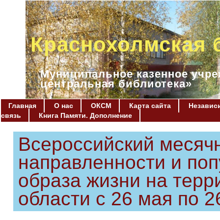
Краснохолмская 
Муниципальное казенное учре
центральная библиотека»
Главная
О нас
ОКСМ
Карта сайта
Независи
связь
Книга Памяти. Дополнение
Всероссийский месячн
направленности и поп
образа жизни на терр
области с 26 мая по 2