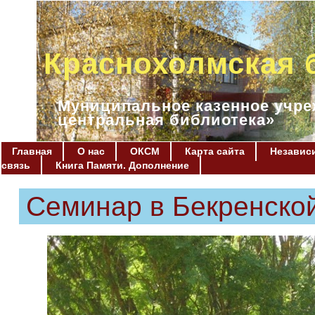
Краснохолмская 
Муниципальное казенное учре
центральная библиотека»
Главная
О нас
ОКСМ
Карта сайта
Независи
связь
Книга Памяти. Дополнение
Семинар в Бекренско