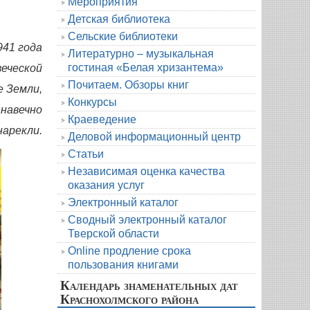
Мероприятия
Детская библиотека
Сельские библиотеки
941 года
Литературно – музыкальная
гостиная «Белая хризантема»
веческой
Почитаем. Обзоры книг
е Земли,
Конкурсы
навечно
Краеведение
нарекли.
Деловой информационный центр
Статьи
Независимая оценка качества
оказания услуг
Электронный каталог
Сводный электронный каталог
Тверской области
Online продление срока
пользования книгами
Календарь знаменательных дат
Краснохолмского района