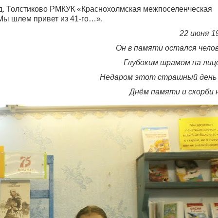
г д. Толстиково РМКУК «Краснохолмская межпоселенческая
ы шлем привет из 41-го…».
22 июня 1
Он в памяти остался чело
Глубоким шрамом на лиц
Недаром этот страшный день 
Днём памяти и скорби 