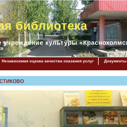
ая библиотека
 учреждение культуры «Краснохолмс
»
Независимая оценка качества оказания услуг
Документы
лстиково