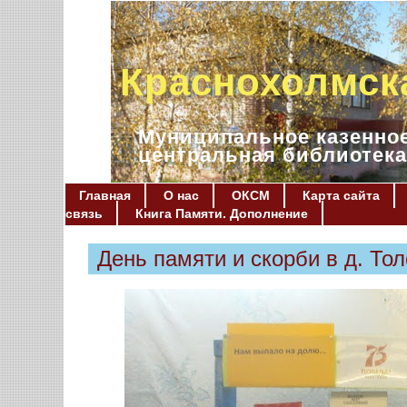
Краснохолмск
Муниципальное казенное
центральная библиотека
Главная
О нас
ОКСМ
Карта сайта
связь
Книга Памяти. Дополнение
День памяти и скорби в д. То