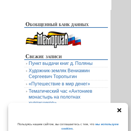
Обобщенный банк данных
Свежие записи
Пункт выдачи книг д. Поляны
Художник-земляк Вениамин
Сергеевич Торопыгин
«Путешествие в мир денег»
Тематический час «Антониев
монастырь на полотнах
художников»
Новая книга. Елена Михалёва. Тени
княжеской усадьбы
Архивы
Пользуясь нашим сайтом, вы соглашаетесь с тем, что
мы используем
cookies
.
Архивы