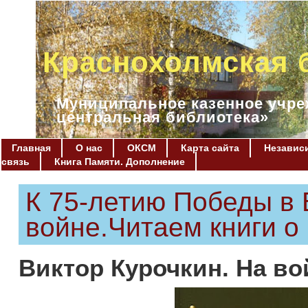
Краснохолмская 
Муниципальное казенное учре
центральная библиотека»
Главная
О нас
ОКСМ
Карта сайта
Независи
связь
Книга Памяти. Дополнение
К 75-летию Победы в
войне.Читаем книги о
Виктор Курочкин. На во