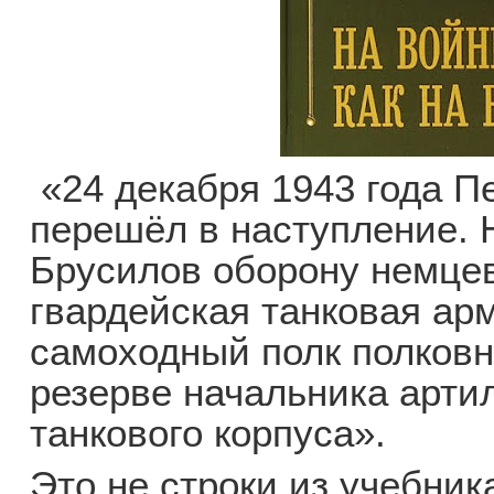
«24 декабря 1943 года П
перешёл в наступление.
Брусилов оборону немцев
гвардейская танковая ар
самоходный полк полковн
резерве начальника артил
танкового корпуса».
Это не строки из учебни