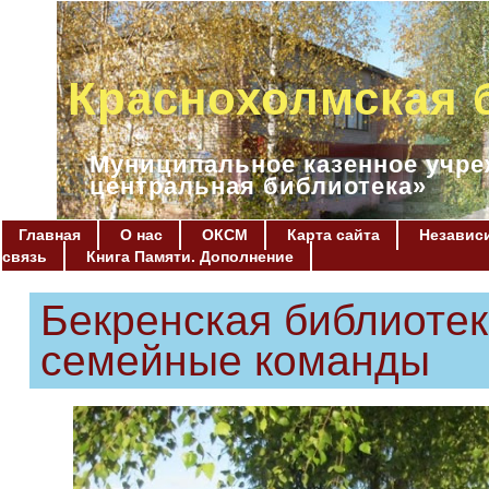
Краснохолмская 
Муниципальное казенное учре
центральная библиотека»
Главная
О нас
ОКСМ
Карта сайта
Независи
связь
Книга Памяти. Дополнение
Бекренская библиотек
семейные команды