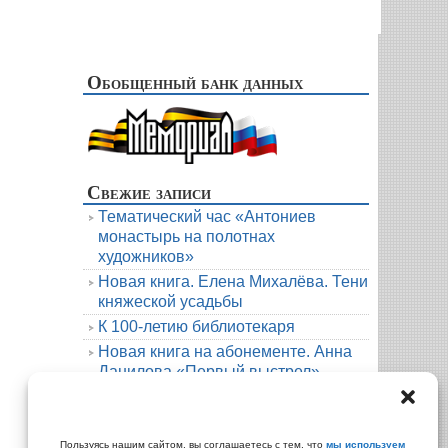
Обобщенный банк данных
Свежие записи
Тематический час «Антониев
монастырь на полотнах
художников»
Новая книга. Елена Михалёва. Тени
княжеской усадьбы
К 100-летию библиотекаря
Новая книга на абонементе. Анна
Данилова «Первый выстрел»
Людмила Мартова. Круиз на краю
бездны
Архивы
Пользуясь нашим сайтом, вы соглашаетесь с тем, что
мы используем