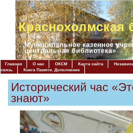
Краснохолмская 
Муниципальное казенное учре
центральная библиотека»
Главная
О нас
ОКСМ
Карта сайта
Независи
связь
Книга Памяти. Дополнение
Исторический час «Эт
знают»