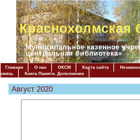
Краснохолмская 
Муниципальное казенное учре
центральная библиотека»
Главная
О нас
ОКСМ
Карта сайта
Независи
связь
Книга Памяти. Дополнение
Август 2020