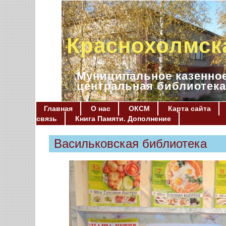
Краснохолмск
Муниципальное казенное
центральная библиотека
Главная
О нас
ОКСМ
Карта сайта
связь
Книга Памяти. Дополнение
Васильковская библиотека