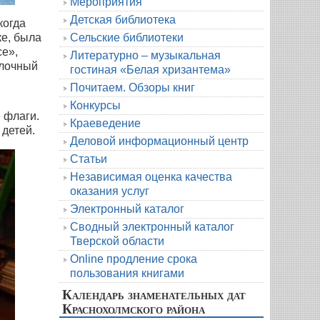
Мероприятия
Детская библиотека
когда
е, была
Сельские библиотеки
се»,
Литературно – музыкальная
блочный
гостиная «Белая хризантема»
Почитаем. Обзоры книг
Конкурсы
 флаги.
Краеведение
детей.
Деловой информационный центр
Статьи
Независимая оценка качества
оказания услуг
Электронный каталог
Сводный электронный каталог
Тверской области
Online продление срока
пользования книгами
Календарь знаменательных дат
Краснохолмского района