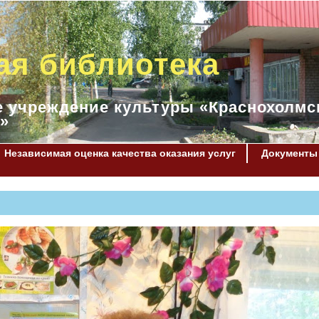
ая библиотека
 учреждение культуры «Краснохолмс
»
Независимая оценка качества оказания услуг
Документы