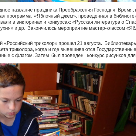
одное название праздника Преображения Господня. Время, 
вая программа «Яблочный джем», проведенная в библиотек
али в викторинах и конкурсах: «Русская литература о Спа
ухня» и др. Закончилось мероприятие мастер-классом «Я
 «Российский триколор» прошел 21 августа. Библиотекарь
цвета триколора, когда и где вывешиваются Государственные
ные с флагом. Затем был проведен конкурс рисунков для 