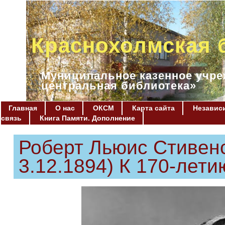
Краснохолмская 
Муниципальное казенное учре
центральная библиотека»
Главная
О нас
ОКСМ
Карта сайта
Независи
связь
Книга Памяти. Дополнение
Роберт Льюис Стивенс
3.12.1894) К 170-лети