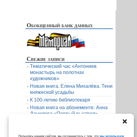
Обобщенный банк данных
Свежие записи
Тематический час «Антониев
монастырь на полотнах
художников»
Новая книга. Елена Михалёва. Тени
княжеской усадьбы
К 100-летию библиотекаря
Новая книга на абонементе. Анна
Данилова «Первый выстрел»
Людмила Мартова. Круиз на краю
бездны
Архивы
Пользуясь нашим сайтом, вы соглашаетесь с тем, что
мы используем