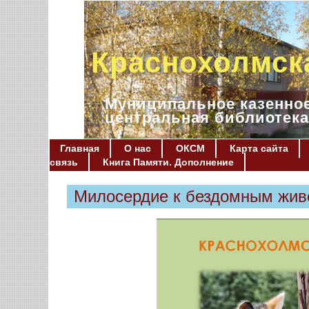
Краснохолмск
Муниципальное казенное
центральная библиотека
Главная
О нас
ОКСМ
Карта сайта
связь
Книга Памяти. Дополнение
Милосердие к бездомным жи