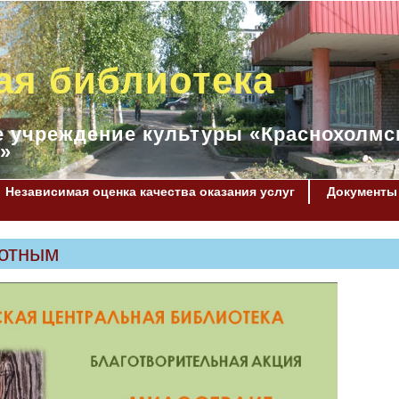
ая библиотека
 учреждение культуры «Краснохолмс
»
Независимая оценка качества оказания услуг
Документы
вотным