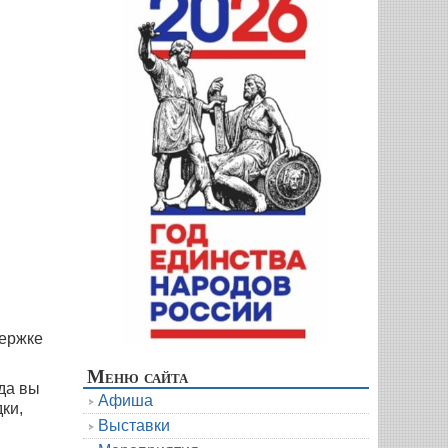
держке
Меню сайта
уда вы
Афиша
ки,
Выставки