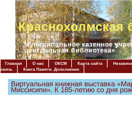
Краснохолмская 
Муниципальное казенное учре
центральная библиотека»
Главная
О нас
ОКСМ
Карта сайта
Независи
связь
Книга Памяти. Дополнение
Виртуальная книжная выставка «Мар
Миссисипи». К 185-летию со дня ро