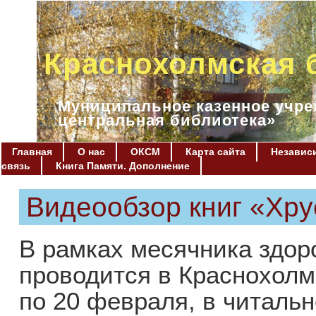
Краснохолмская 
Муниципальное казенное учре
центральная библиотека»
Главная
О нас
ОКСМ
Карта сайта
Независи
связь
Книга Памяти. Дополнение
Видеообзор книг «Хр
В рамках месячника здоро
проводится в Краснохолм
по 20 февраля, в читаль