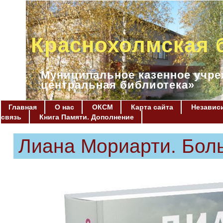
Краснохолмская 
Муниципальное казенное учре
центральная библиотека»
Главная
О нас
ОКСМ
Карта сайта
Независи
связь
Книга Памяти. Дополнение
Лиана Мориарти. Бол