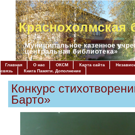
Краснохолмская 
Муниципальное казенное учре
центральная библиотека»
Главная
О нас
ОКСМ
Карта сайта
Независи
связь
Книга Памяти. Дополнение
Конкурс стихотворени
Барто»