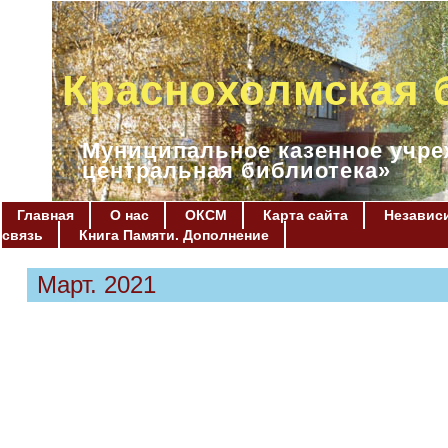
Краснохолмская 
Муниципальное казенное учре
центральная библиотека»
Главная
О нас
ОКСМ
Карта сайта
Независи
связь
Книга Памяти. Дополнение
Март. 2021