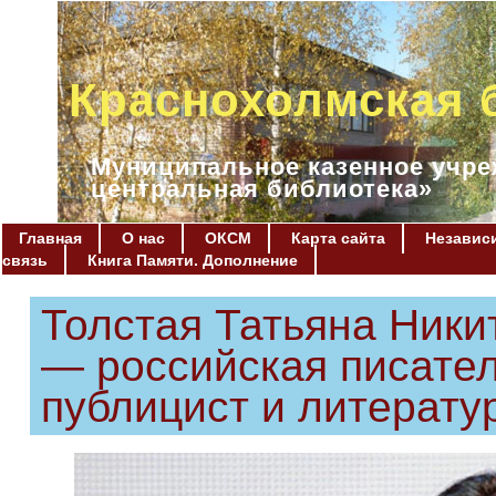
Краснохолмская 
Муниципальное казенное учре
центральная библиотека»
Главная
О нас
ОКСМ
Карта сайта
Независи
связь
Книга Памяти. Дополнение
Толстая Татьяна Никити
— российская писател
публицист и литерату