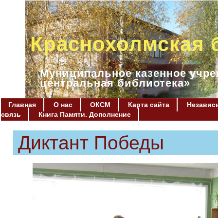
Краснохолмская 
Муниципальное казенное учре
центральная библиотека»
Главная
О нас
ОКСМ
Карта сайта
Независи
связь
Книга Памяти. Дополнение
Диктант Победы