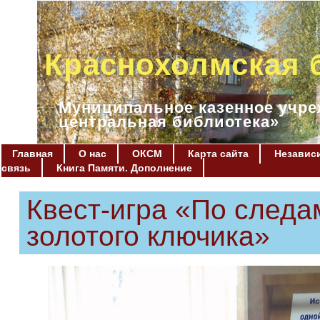
Краснохолмская 
Муниципальное казенное учре
центральная библиотека»
Главная
О нас
ОКСМ
Карта сайта
Независи
связь
Книга Памяти. Дополнение
Квест-игра «По следа
золотого ключика»