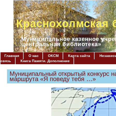
Краснохолмская 
Муниципальное казенное учре
центральная библиотека»
Главная
О нас
ОКСМ
Карта сайта
Независи
связь
Книга Памяти. Дополнение
Муниципальный открытый конкурс на
маршрута «Я поведу тебя …»