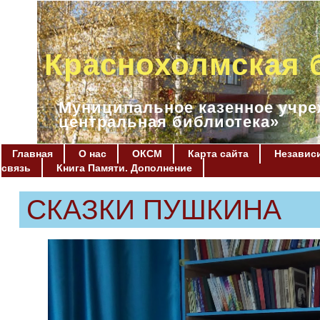
Краснохолмская 
Муниципальное казенное учре
центральная библиотека»
Главная
О нас
ОКСМ
Карта сайта
Независи
связь
Книга Памяти. Дополнение
СКАЗКИ ПУШКИНА