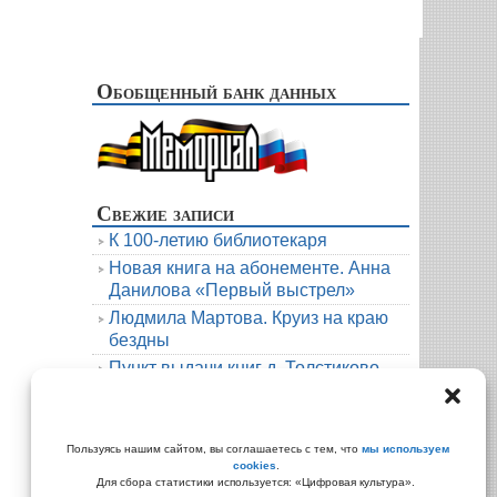
Обобщенный банк данных
Свежие записи
К 100-летию библиотекаря
Новая книга на абонементе. Анна
Данилова «Первый выстрел»
Людмила Мартова. Круиз на краю
бездны
Пункт выдачи книг д. Толстиково.
Июль.
В гости к русскому фольклору
Архивы
Пользуясь нашим сайтом, вы соглашаетесь с тем, что
мы используем
cookies
.
Архивы
Для сбора статистики используется: «Цифровая культура».