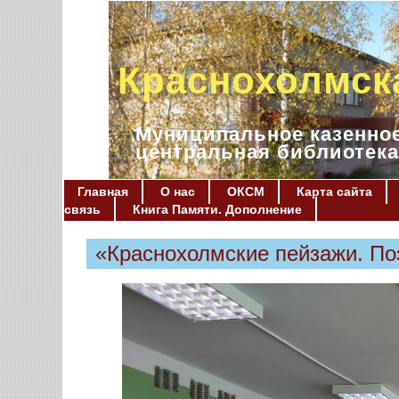
Краснохолмск
Муниципальное казенное
центральная библиотека
Главная
О нас
ОКСМ
Карта сайта
связь
Книга Памяти. Дополнение
«Краснохолмские пейзажи. По