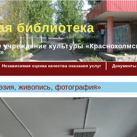
ая библиотека
 учреждение культуры «Краснохолмс
»
Независимая оценка качества оказания услуг
Документы
эзия, живопись, фотография»