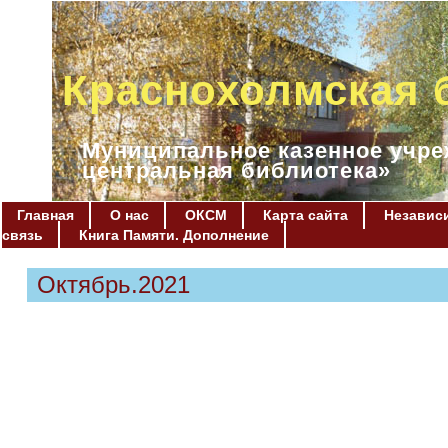
Краснохолмская 
Муниципальное казенное учре
центральная библиотека»
Главная
О нас
ОКСМ
Карта сайта
Независи
связь
Книга Памяти. Дополнение
Октябрь.2021