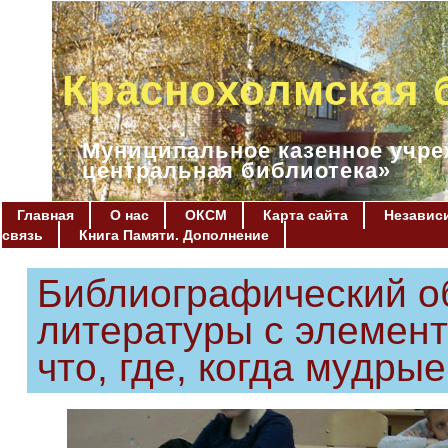
Краснохолмская 
Муниципальное казенное учре
центральная библиотека»
Главная
О нас
ОКСМ
Карта сайта
Независи
связь
Книга Памяти. Дополнение
Библиографический о
литературы с элемен
что, где, когда мудрые