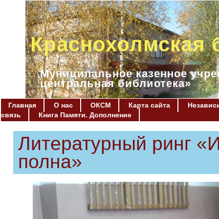
Краснохолмская 
Муниципальное казенное учре
центральная библиотека»
Главная
О нас
ОКСМ
Карта сайта
Независи
связь
Книга Памяти. Дополнение
Литературный ринг «И
полна»